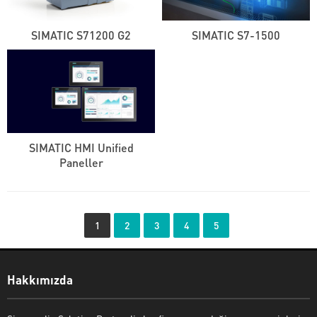
SIMATIC S71200 G2
SIMATIC S7-1500
SIMATIC HMI Unified
Paneller
Watsapp Destek
1
2
3
4
5
Hakkımızda
Cevap Yaz